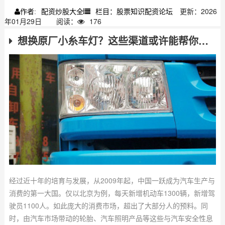
配资炒股大全
栏目：股票知识配资论坛
更新：2026
作者:
年01月29日
阅读：
176
想换原厂小糸车灯？这些渠道或许能帮你找到
经过近十年的培育与发展，从2009年起，中国一跃成为汽车生产与
消费的第一大国。仅以北京为例，每天新增机动车1300辆，新增驾
驶员1100人。如此庞大的消费市场，超出了大部分人的预料。同
时，由汽车市场带动的轮胎、汽车照明产品等这些与汽车安全性息