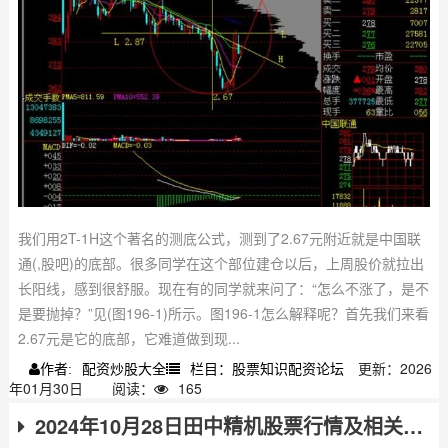
我们用2T-1H这个著名的测底公式，测到了2.67元附近就是中国联
通(,股吧)的底部。很多同学在这个部位建仓以后，上周股价就拉出
长阳线，感到很舒服。现在有的同学就来问了：“怎么不涨了，是不
是要抛掉？”见(图196-1)所示。图196-1怎么解释呢？首先我们来看
2.67元是它的底部，它难道做到现...
配资炒股大全
栏目：股票知识配资论坛
更新：2026
作者:
年01月30日
阅读：
165
2024年10月28日田中精机股票行情及相关资金流向数据