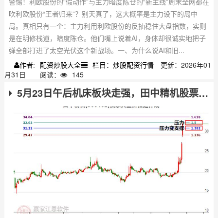
警惕！利欧股份的“假动作”与主力暗度陈仓的“新主线”周末全网都在
吹利欧股份“王者归来”？别天真了，这大概率是主力设下的局中
局。真相只有一个：主力利用利欧股份的反抽稳住大盘指数，实则
是在明修栈道，暗度陈仓。他们嘴上说着AI，身体却很诚实地把子
弹全部打进了太空光伏这个新战场。一、为什么说AI和旧...
配资炒股大全
栏目：炒股配资行情
更新：2026年01
作者:
月31日
阅读：
145
5月23日午后机床板块走强，田中精机股票行情上涨9.75%