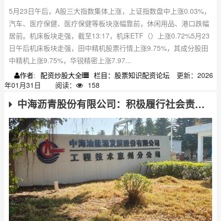
5月23日午后，A股三大指数集体上涨，上证指数盘中上涨0.03%，
汽车、医疗保健、医疗保健等板块涨幅靠前，休闲用品、港口跌幅
居前。机床板块走强，截至13:17，机床ETF（）上涨0.72%5月23
日午后机床板块走强，田中精机股票行情上涨9.75%，其成分股田
中精机上涨9.75%，华锐精密上涨7.97...
配资炒股大全
栏目：股票知识配资论坛
更新：2026
作者:
年01月31日
阅读：
158
中海沥青股份有限公司：积极履行社会责任，助力地方经济发展