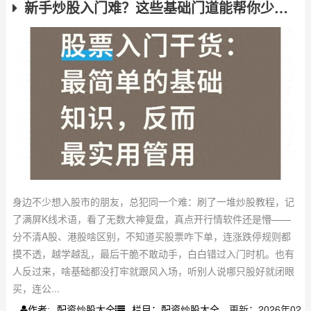
新手炒股入门难？这些基础门道能帮你少走弯路
身边不少想入股市的朋友，总犯同一个难：刷了一堆炒股教程，记
了满屏K线术语，看了无数大神复盘，真点开行情软件还是懵——
分不清A股、港股啥区别，不知道买股票咋下单，连涨跌停规则都
摸不透，越学越乱，最后干脆不敢动手，白白错过入门时机。也有
人反过来，啥基础都没打牢就跟风入场，听别人说哪只股好就闭眼
买，连公...
配资炒股大全
栏目：配资炒股大全
更新：2026年02
作者: