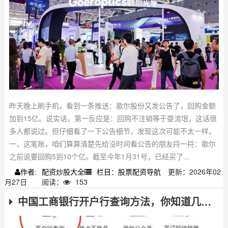
昨天晚上刷手机，看到一条推送：歌尔股份又发公告了，回购金额
加到15亿。说实话，第一反应是：回购不注销等于耍流氓，这话很
多人都说过。但仔细看了一下公告细节，发现这次可能不太一样。
一、这笔账，咱们算算清楚先给没时间看公告的朋友捋一捋：歌尔
之前说要回购5到10个亿。截至今年1月31号，已经买了...
配资炒股大全
栏目：股票配资导航
更新：2026年02
作者:
月27日
阅读：
153
中国工商银行开户行查询方法，你知道几种？