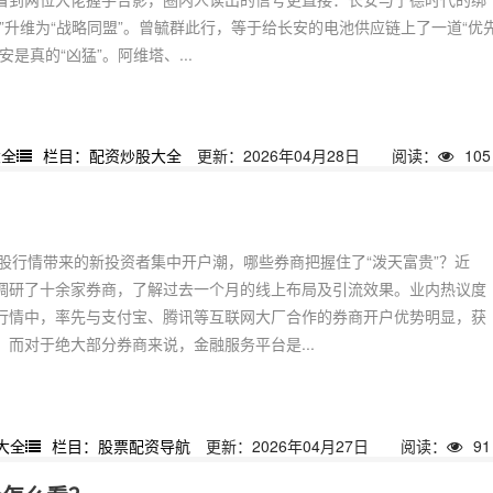
”升维为“战略同盟”。曾毓群此行，等于给长安的电池供应链上了一道“优
是真的“凶猛”。阿维塔、...
大全
栏目：配资炒股大全
更新：2026年04月28日
阅读：
105
A股行情带来的新投资者集中开户潮，哪些券商把握住了“泼天富贵”？近
调研了十余家券商，了解过去一个月的线上布局及引流效果。业内热议度
行情中，率先与支付宝、腾讯等互联网大厂合作的券商开户优势明显，获
而对于绝大部分券商来说，金融服务平台是...
大全
栏目：股票配资导航
更新：2026年04月27日
阅读：
91