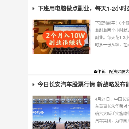
下班用电脑做点副业，每天1-2小时
下班别躺平！6个
着刷着两个小时就
副业。每天花1-
时多一份从容，在面
配资炒股
作者:
今日长安汽车股票行情 新战略发布
4月21日，中国长
车董事长朱华荣对
确六大跃迁实施路
汽车集团，为中国汽