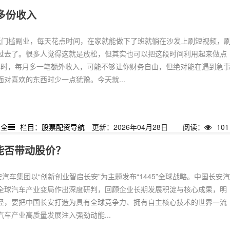
多份收入
低门槛副业，每天花点时间，在家就能做下了班就躺在沙发上刷短视频，
过去了。很多人觉得这就是放松，但其实也可以把这段时间利用起来做点
2小时，每月多一笔额外收入，可能不够让你财务自由，但绝对能在遇到急
对喜欢的东西时少一点犹豫。今天就...
大全
栏目：股票配资导航
更新：2026年04月28日
阅读：
101
能否带动股价？
安汽车集团以“创新创业智启长安”为主题发布“1445”全球战略。中国长安
全球汽车产业变局作出深度研判，回顾企业长期发展积淀与核心成果，明
径，要把中国长安打造为具有全球竞争力、拥有自主核心技术的世界一流
车产业高质量发展注入强劲动能...