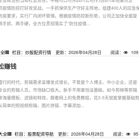
企业政治担当和社会责任，中粮可口可乐四川公司作为四川本地重点企
抓疫情防控打好攻坚战，一手抓保供生产守好主阵地，组建400人的应急
防疫要求，实行厂内闭环管理。根据疫情防控新形势，公司正加快全面复
手抓、两手硬，全方位贯彻落实了“防住疫情...
大全
栏目：炒股配资行情
更新：2026年04月28日
阅读：
109
松赚钱
盛行的时代，剪辑需求呈爆发式增长，不管是个人博主、中小企业，还是
专业的剪辑人员，市场缺口极大。新手不用害怕没基础，如今剪映等剪辑
带海量模板、滤镜和特效，跟着网上的免费教程，花3-5天就能掌握基础
简单的短视频剪辑、图片拼接、字幕添加...
大全
栏目：股票配资导航
更新：2026年04月28日
阅读：
95