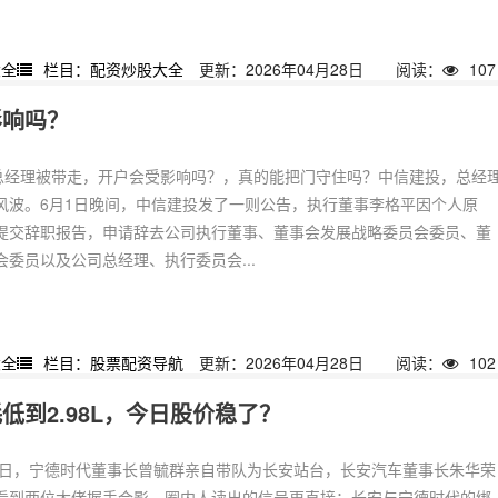
大全
栏目：配资炒股大全
更新：2026年04月28日
阅读：
107
影响吗？
投总经理被带走，开户会受影响吗？，真的能把门守住吗？中信建投，总经
风波。6月1日晚间，中信建投发了一则公告，执行董事李格平因个人原
提交辞职报告，申请辞去公司执行董事、董事会发展战略委员会委员、董
委员以及公司总经理、执行委员会...
大全
栏目：股票配资导航
更新：2026年04月28日
阅读：
102
到2.98L，今日股价稳了？
媒体日，宁德时代董事长曾毓群亲自带队为长安站台，长安汽车董事长朱华荣
看到两位大佬握手合影，圈内人读出的信号更直接：长安与宁德时代的绑