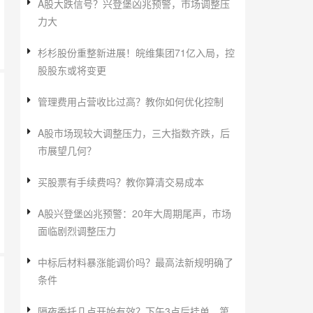
A股大跌信号？兴登堡凶兆预警，市场调整压
力大
杉杉股份重整新进展！皖维集团71亿入局，控
股股东或将变更
管理费用占营收比过高？教你如何优化控制
A股市场现较大调整压力，三大指数齐跌，后
市展望几何？
买股票有手续费吗？教你算清交易成本
A股兴登堡凶兆预警：20年大周期尾声，市场
面临剧烈调整压力
中标后材料暴涨能调价吗？最高法新规明确了
条件
隔夜委托几点开始有效？下午3点后挂单，第