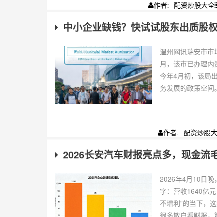
配资炒股大全
作者:
中小企业缺钱？快试试股东出质股
温州网讯瑞安市市
月，该市已办理内资
今年4月初，该局
务发展的政策空间。
配资炒股
作者:
2026长安汽车财报亮点多，现金
2026年4月10
字：营收1640亿
不增利”的当下，
很多散户看财报，第一