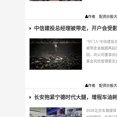
配资炒股
作者:
中信建投总经理被带走，开户会受
“守门人”中信建
被带走金融圈再起
因，向公司董事会
事会风险管理委员会
配资炒股
作者:
长安抱紧宁德时代大腿，增程车油耗低
2026北京车展
全程陪同。外界只