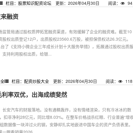
栏目：股票知识配资论坛
更新：2026年04月30日
阅读：
94
权来融资
场监管局通过股权质押拓宽融资渠道，有效缓解了企业的融资难。截至10
股权出质登记12户，出质股权23560.6万股，被担保债权达26.3亿元。
出台了《支持小微企业三年成长计划十大服务举措》，拓展通过股权出质
支持利用股权出质，给银...
大全
栏目：配资炒股大全
更新：2026年04月30日
阅读：
118
流毛利率双优，出海成绩斐然
日晚，长安汽车的财报落地。没有通稿轰炸，没有情绪渲染，只有冷冰冰的数
元，扣非净利28亿元，同比增8.03%。在整车价格战杀红眼、行业普遍“增
这组数据像一块淬过火的钢，安静却扎实地嵌进中国车企的资产负债表里。
眼看销量2026...