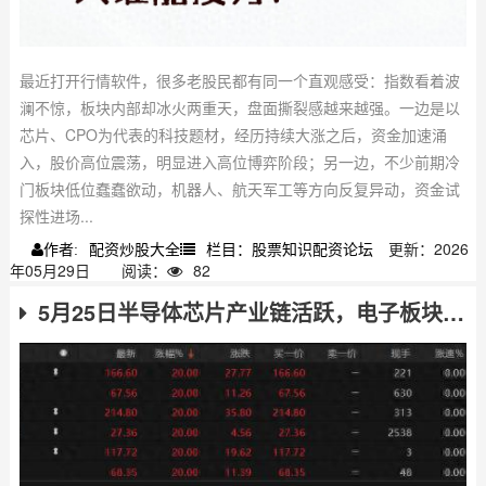
最近打开行情软件，很多老股民都有同一个直观感受：指数看着波
澜不惊，板块内部却冰火两重天，盘面撕裂感越来越强。一边是以
芯片、CPO为代表的科技题材，经历持续大涨之后，资金加速涌
入，股价高位震荡，明显进入高位博弈阶段；另一边，不少前期冷
门板块低位蠢蠢欲动，机器人、航天军工等方向反复异动，资金试
探性进场...
配资炒股大全
栏目：股票知识配资论坛
更新：2026
作者:
年05月29日
阅读：
82
5月25日半导体芯片产业链活跃，电子板块涨停热股频现