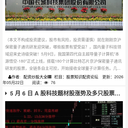
（本文不构成投资建议，股市有风险，投资需谨慎）就在刚刚京沪
保密量子通讯研发迎突破，哪些股票有望受益？，国内量子科技领
域迎来史诗级突破！5月9日，我国第四代自主超导量子计算机"本
源悟空-180"正式上线，搭载180个计算比特芯片京沪保密量子通讯
研发的股票，全链条自主可控，开始接收全球量子计算任务。几...
配资炒股大全
栏目：股票知识配资论坛
更新：2026
作者:
年05月22日
阅读：
76
5 月 6 日 A 股科技题材股涨势及多只股票跌停情况