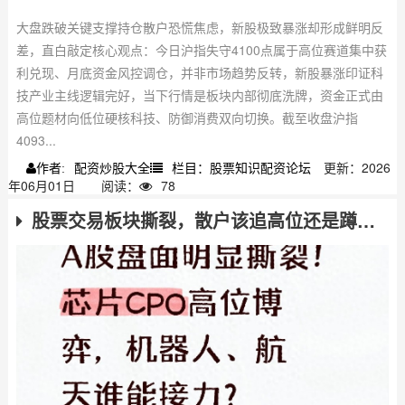
大盘跌破关键支撑持仓散户恐慌焦虑，新股极致暴涨却形成鲜明反
差，直白敲定核心观点：今日沪指失守4100点属于高位赛道集中获
利兑现、月底资金风控调仓，并非市场趋势反转，新股暴涨印证科
技产业主线逻辑完好，当下行情是板块内部彻底洗牌，资金正式由
高位题材向低位硬核科技、防御消费双向切换。截至收盘沪指
4093...
配资炒股大全
栏目：股票知识配资论坛
更新：2026
作者:
年06月01日
阅读：
78
股票交易板块撕裂，散户该追高位还是蹲低位？