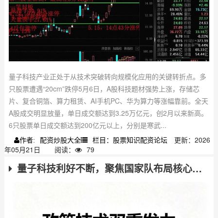
量子科技产业正处于从技术突破转向规模化应用的关键转折点。多
只股票遭遇“20cm”跌停5月6日，A股科技题材强势上涨，存储芯
片、复合铜箔、算力租赁、AI手机PC、华为算力等涨幅靠前。全天
A股成交明显放量，单日成交额达到3.25万亿元，创2月以来新高。
6只股票单日成交额达到200亿元以上，分别是寒武...
配资炒股大全
栏目：股票知识配资论坛
更新：2026
作者:
年05月21日
阅读：
79
量子科技利好不断，聚焦国家队布局核心标的，助投资者认清价值