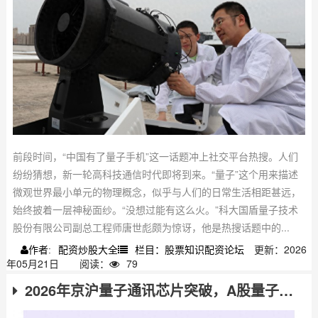
前段时间，“中国有了量子手机”这一话题冲上社交平台热搜。人们
纷纷猜想，新一轮高科技通信时代即将到来。“量子”这个用来描述
微观世界最小单元的物理概念，似乎与人们的日常生活相距甚远，
始终披着一层神秘面纱。“没想过能有这么火。”科大国盾量子技术
股份有限公司副总工程师唐世彪颇为惊讶，他是热搜话题中的...
配资炒股大全
栏目：股票知识配资论坛
更新：2026
作者:
年05月21日
阅读：
79
2026年京沪量子通讯芯片突破，A股量子通信股票投资方向