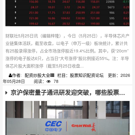
财联社5月25日讯（编辑梓隆），今日（5月25日），半导体芯片产
业链集体活跃，截至收盘，以电子（申万一级）板块统计，累计共
有25股录得涨停，占全市场涨停股近19.4%比例。其中，获“20cm”
涨停的电子股达6只，占当日“大号涨停”股比例接近55%。注：半导
体芯片股大面积涨停（截至5月25日收盘...
配资炒股大全
栏目：股票知识配资论坛
更新：2026
作者:
年05月28日
阅读：
78
京沪保密量子通讯研发迎突破，哪些股票有望受益？