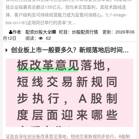
技企业拟募资总额达135亿元，但均未实现盈利，其技术路线选
择、客户结构及可持续经营能力成为监管问询核心。!(://-image-
tos-cn-i-tt/)这场同日举行的资本“大...
配资炒股大全
栏目：炒股配资行情
更新：2026年06
作者:
月12日
阅读：
62
创业板上市一般要多久？新规落地后时间会缩短吗
证监会深化创业板改革意见落地，短线交易新规同步执行，A股制