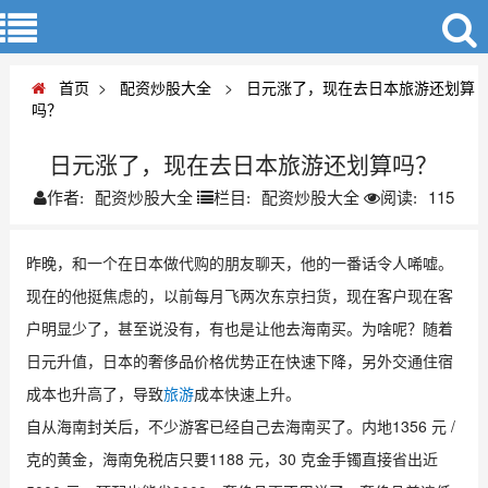
首页
>
配资炒股大全
>
日元涨了，现在去日本旅游还划算
吗？
日元涨了，现在去日本旅游还划算吗？
配资炒股大全
配资炒股大全
115
作者:
栏目:
阅读:
昨晚，和一个在日本做代购的朋友聊天，他的一番话令人唏嘘。
现在的他挺焦虑的，以前每月飞两次东京扫货，现在客户现在客
户明显少了，甚至说没有，有也是让他去海南买。为啥呢？随着
日元升值，日本的奢侈品价格优势正在快速下降，另外交通住宿
成本也升高了，导致
旅游
成本快速上升。
自从海南封关后，不少游客已经自己去海南买了。内地1356 元 /
克的黄金，海南免税店只要1188 元，30 克金手镯直接省出近