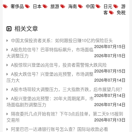
奢侈品
日本
旅游
海南
中国
日元
游
客
免税
相关文章
中国太保投资者关系：如何跟投日赚10亿的保险巨头
2026年07月15日
A股危险信号？巴菲特指标飙升，市场面临
大调整压力
2026年07月15日
A股惊现兴登堡凶兆信号，投资者需警惕大跌风险
2026年07月15日
A股大跌信号？兴登堡凶兆预警，市场调整
压力大
2026年07月14日
A股市场现较大调整压力，三大指数齐跌，后市展望几何？
2026年07月14日
A股兴登堡凶兆预警：20年大周期尾声，市
场面临剧烈调整压力
2026年07月14日
隔夜委托几点开始有效？下午3点后挂单，第二天9:15报到
交易所
2026年07月13日
阿里巴巴一达通银行账号怎么查？国际站收款必看