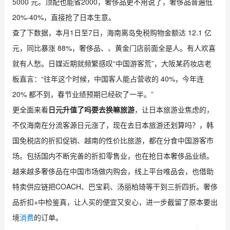
5000 元。顶配也能省2000，奢侈品更不用说了，奢侈品普遍低
20%-40%，直接抢了日本生意。
查了下数据，本月1日至7日，海南离岛免税购物金额达 12.1 亿
元，同比暴涨 88%，奢侈品、、黄金门店前面全是人。有人欢喜
就有人愁。日媒近期就频繁感叹“中国游客荒”，大阪某药妆店老
板直言：“往年这个时候，中国客人能占营收的 40%，今年连
20% 都不到，春节业绩预期已经砍了一半。”
更全面来看
日元升值了吗要去换嘛旅游
，让日本旅游业焦虑的，
不仅海南在分流客源日元涨了，现在去日本旅游还划算吗？，韩
国免税店的折扣促销、越南的性价比旅游，都在分食中国游客市
场。包括国内不断完善的折扣零售业，也在抢日本奢侈品业绩。
越来越多奢侈品在中国市场做内购会，线上平台唯品会，也借助
特卖供应链把COACH、巴宝莉、汤丽柏琦等干到三折四折。奢侈
品折扣+中检鉴真，让人买的便宜又安心，进一步截留了原本要出
境
消费
的订单。