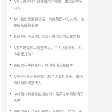
A股大跌信号？兴登堡凶兆预警，市场调整压
力大
杉杉股份重整新进展！皖维集团71亿入局，控
股股东或将变更
管理费用占营收比过高？教你如何优化控制
A股市场现较大调整压力，三大指数齐跌，后
市展望几何？
买股票有手续费吗？教你算清交易成本
A股兴登堡凶兆预警：20年大周期尾声，市场
面临剧烈调整压力
中标后材料暴涨能调价吗？最高法新规明确了
条件
隔夜委托几点开始有效？下午3点后挂单，第