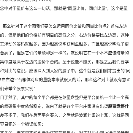
念中对于量价有这么一句话，那就是“同量比价，同价比量”，这个是量
量。那么针对于这个图我们要怎么运用同价比量和同量比价呢？首先左边
的，但是他们的价格却有明显的高低之分，右边价格要比左边高，这种
其浮动的筹码就越多，因为越高说明获利盘越多，而且越高说明涨了更
台高了，但是它们的量能却是一样的。就说明它在一个本不应该缩量的
集中度是高于左边的股价平台的。至于说能不能买，那是之后我们要学
种对比的意识，应该深入到大家的脑子中，这个就是我们刚才提出的“同
果左右边平台箱体对应的量能本来就很大的话，那么这种对比就没有意义
们来举个股票实例：
一目了然了。其中的每个平台都是在缩量盘整但是平台价格一个比一个高
的筹码集中度依然稳定，说白了就是各个平台庄家没有出货
股票盘整什
差不多了，我们在后面平台买入，之后就是波澜壮阔的上涨，这就是同
容易犯的一个错误如图：
是差不多的，但这里不能判断为庄家筹码集中，对于那些中间上行波段特别