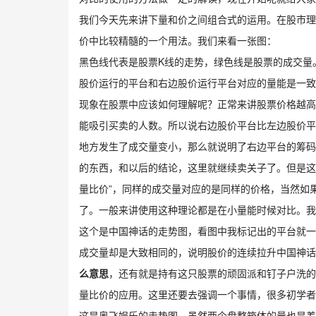
我们今天先来讲下量和价之间组合式的运用。在股市理
价中比较精髓的一个用法。我们来看一张图：
​黑色线代表是股票K线的走势，绿色线是股票的成交
股价运行的平台和右边股价运行平台对应的量能是一致
现象在股票中应该如何理解呢？正常来讲股票价格越高
能吸引买卖的人数。所以说右边股价平台比左边股价平
地方发生了成交量变小，那么就说明了右边平台的筹码
的东西，和以后的结论，这里就继续卖关子了。但是这
量比价”，同样的成交量对应的是同样的价格，当然如
了。一般来讲使用这种理论都是在小量能时候对比。我
​这个是中国神话的走势图，看图中我标记出的平台就
成交量却是大致相同的，说明股价的连续拉升中国神话
么意思
，还有就是持有这只股票的顽固派和钉子户洗的
量比价的应用。这里还要去强调一个事情，很多初学者
​​这是奥飞娱乐的走势图，虽然两个盘整箱体的量也