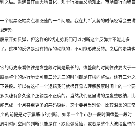
利之后。逍遥自在而天地自化，知于行始而又能知止，市场自行而我自
一个股票涨幅高点和涨速的一个问题。我在判断大势的时候经常会去讲
线走势。
后股票开始反弹，但这样的K线走势我们可以判断这个反弹并不能走多
了。这样的反弹是没有持续的动能的，不可能形成反转。之后的走势也
，从它的历史来看往往是盘整段时间是最长的，盘整段的时间往往要大于一
股票整个的运行历史可能三分之二的时间都是在横向整理。还有三分之
下跌段。所以有这样一个逻辑我们就很容易去理解股票时间上的一个要
多久涨有多久这个逻辑是不正确的。当然我们这里讲的是盘整吸纳，比
能完成一个月甚至更多的筹码吸纳，这个要另当别论。比较温柔的正常
这个的前提是对于震荡市的判断。如果一个牛市涨一段时间盘整一段时
周期时间空间的判断只能是在下跌段做反抽，或者是整个大波段盘整的