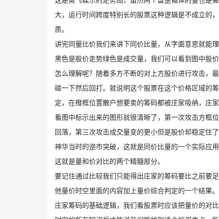
大，运行时间跨度特别长的股票这种逻辑是不成立的，
质。
讲完同量比价我们来讲下同价比量，从字面意思就能理
​黑色是股价走势绿色是成交量，我们可以看到图中股
怎么理解呢？随着多方不断的对上方股价进行攻击，最
碰一下然后回打。就说明这个股票在这个价格区域的筹
定，在橙框位置散户想要卖的筹码都被庄家吸纳，庄家
​​看图中标示出来的图形就很清晰了，第一次攻击方
回落，第三次攻击成交量变的更小但是股价却稳定住了
神华当时的逆市突破，这就是同价比量的一个实际应用
这就是量和价对比的两个精髓部分。
要记住通过比较我们只能得出庄家的筹码要比之前要足
他量价时空里面的内容加上量价综合判定的一个结果。
庄家筹码的基础逻辑，我们看股票时应该把量价的对比