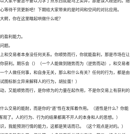
以大家不要急不要以为学了点东西就能马上卖弄，那是误入歧途的。随
心等待干货更新吧！下期给大家带来的是时间和空间的对比应用。
大鳄，你在这里瞎起哄做什么呢？
的盈利能力。
问题。
上和交易者本身没任何关系。你顺势而行，你就能盈利，那是市场在让
你获利。期乐会（）（一个人能做到随势而为（逆势而动），和交易者
一个人做任何事，和自身无关，那么和什么有关？任何的行为，都是由
试图标新立异来解释人的行为，胡扯蛋！）
动，又能顺势而行，是你修为的力量在起作用，不是你交易上有获利的
什么交易的能耐，而是你的“道”性在发挥着作用。（道性是什么？你能
近客观了。人的行为、行为的结果都离不开人的本身和人的思想。）
识，我能预测行情的能力，这都是笑话而已。（这个观点是对的。）