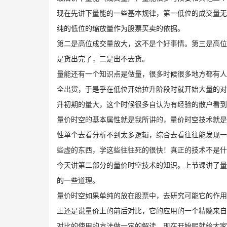
现在先讲下量能的一些基本规律，第一低位的成交量无
纯的低位的缩放量作为股票买卖的依据。
​第二是高位成交量放大，这不是个好事情。第三是高
是货出完了，二是出不去货。
量能还有一个知识点是做量，很多时候很多地方都有人
全出货，于是乎在低位开始拉升阶段时就开始大量的对
升初期的量大，这个时候很多自认为有经验的散户看到
量价时空的基本属性就是我所讲的，量价时空技术就是
性单个去看分析不到太多逻辑，综合去看往往能发现一
些虚的东西，学这些往往死的很快！真正的技术不是什么
今天讲第二部分的量价时空技术的知识。上节课讲了量
的一些道理。
量价时空如果单纯的放在股票中，去研究可能它的作用
上还是说量价上的前后对比，它的应用的一个精髓来自
对比的使用的方法做一定的解读，现在开始呢就给大家