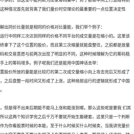
这种情况首先就背离了我们量价时空理论的最重要的一点位置决定性
解出同价比量就是相同的价格对比量能，我们举个例子：
价运行中同样三次达到同样的价格不同平台的成交量是在缩小的。这里该
终拿下了这个位置的股价，而且第三次缩量就能盘整住，之前都是放量
码和交易意愿与前两次出现了明显的不同，这种时候理解为它的筹码稳
手上的筹码增多。例子呢我们还是能用中国神话去举：
框位置股价所放的量能是比较打的第二次成交量缩小向上攻击完后又形成了
，之后盘整一段时间又形成了上涨，这种局部运行的逻辑就形成了中国
。
，但是得不出来后期能不能马上涨和能涨到哪。那么这些呢是要我 们其
所以这两个知识学完之后千万不要就开始生搬硬套，这里只是一个判断
作为你看股票时候的本能，至于什么时候买什么时候卖，当我讲完量价