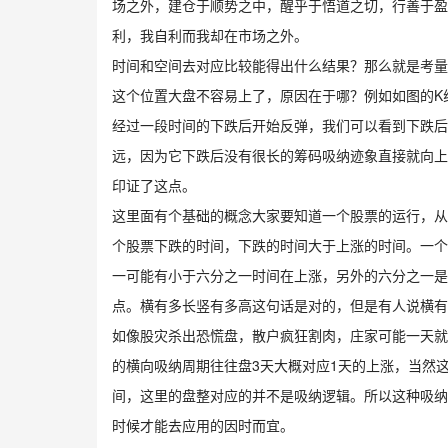
场之外，建仓于顺势之中，醒乎于悟道之切，行善于盈
利，我自利而我却在市场之外。
时间和空间去对应比较能得出什么结果？那么就是考量
这个位置大盘不容易上了，原因在于哪？例如如图的K
​经过一段时间的下跌后开始反弹，我们可以看到下跌
远，因为它下跌后没有很长的筹码吸纳迹象直接就向上
印证了这点。
​​这里面有个基础的概念大家要知道一个股票的运行
个股票下跌的时间，下跌的时间大于上涨的时间。一个
一可能有小于六分之一时间在上涨，另外的六分之一是
点。横有多长竖有多高这句话是对的，但是有人说横有
如像股灾杀出恐慌盘，散户疯狂割肉，庄家可能一天就
的横向吸纳周期往往盘3天大概对应1天的上涨，当然
间，这里的盘整对应的并不是吸纳逻辑。所以这种吸纳
时候才能去应用的因时而宜。