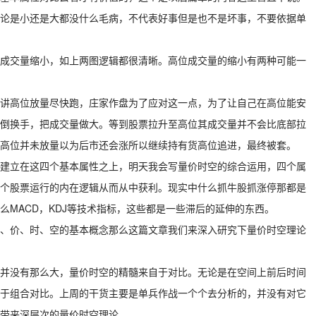
论是小还是大都没什么毛病，不代表好事但是也不是坏事，不要依据单
位成交量缩小，如上两图逻辑都很清晰。高位成交量的缩小有两种可能一
讲高位放量尽快跑，庄家作盘为了应对这一点，为了让自己在高位能安
倒换手，把成交量做大。等到股票拉升至高位其成交量并不会比底部拉
高位并未放量以为后市还会涨所以继续持有货高位追进，最终被套。
建立在这四个基本属性之上，明天我会写量价时空的综合运用，四个属
个股票运行的内在逻辑从而从中获利。现实中什么抓牛股抓涨停那都是
MACD，KDJ等技术指标，这些都是一些滞后的延伸的东西。
、价、时、空的基本概念那么这篇文章我们来深入研究下量价时空理论
并没有那么大，量价时空的精髓来自于对比。无论是在空间上前后时间
于组合对比。上周的干货主要是单兵作战一个个去分析的，并没有对它
带来深层次的量价时空理论。