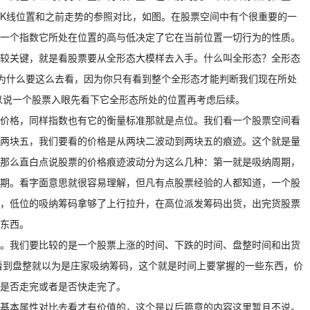
K线位置和之前走势的参照对比，如图。在股票空间中有个很重要的一
一个指数它所处在位置的高与低决定了它在当前位置一切行为的性质。
较关键，就是看股票要从全形态大模样去入手。什么叫全形态？全形态
为什么要这么去看，因为你只有看到整个全形态才能判断我们现在所处
以说一个股票入眼先看下它全形态所处的位置再考虑后续。
价格，同样指数也有它的衡量标准那就是点位。我们看一个股票空间看
两块五，我们要看的价格是从两块二波动到两块五的痕迹。这个就是量
那么直白点说股票的价格痕迹波动分为这么几种：第一就是吸纳周期，
期。看字面意思就很容易理解，但凡有点股票经验的人都知道，一个股
，低位的吸纳筹码拿够了上行拉升，在高位派发筹码出货，出完货股票
东西。
。我们要比较的是一个股票上涨的时间、下跌的时间、盘整时间和出货
看到盘整就以为是庄家吸纳筹码，这个就是时间上要掌握的一些东西，价
是否走完或者是否快走完了。
基本属性对比去看才有价值的，这个是以后篇章的内容这里暂且不说。