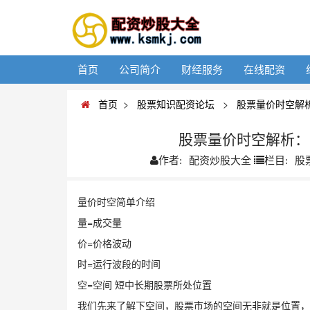
首页
公司简介
财经服务
在线配资
首页
>
股票知识配资论坛
>
股票量价时空解
股票量价时空解析：
配资炒股大全
股
作者:
栏目:
量价时空简单介绍
量=成交量
价=价格波动
时=运行波段的时间
空=空间 短中长期股票所处位置
​我们先来了解下空间，股票市场的空间无非就是位置