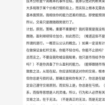
技术分析是个高概率的事件总结，我承认他对判断未来
大多局限于某个价格行情阶段上，而实际上根本无需去
基本面预测，我相信你的能力还差的很远。即使能预测
所以，交易只是跟随趋势就行了。
计划，原则，策略，重要不重要呢？我的答案是我没有
跟随，盈利继续轻仓加仓，如此而已；（难道这些不是
所谓的道行，一概否认公认的概念。）如果一定说有计
在做保证金杠杆交易，你能不轻仓吗，你能不止损吗？
总而言之，不要自我吹嘘自我眩晕，他只是市场给予你
吗？）不是你具备了什么盈利的能力。（能够跟随市场
致胜之法，从现在起，你应该知道这对你的交易，根本
但你总是亏损的话，那确实是和你有关了，你总是在疑
定自己遵守交易原则，而实际上是，你总是在亏损。（
系，而指导思想是人的灵魂。所以，行为和人必然有关
交易之法，在于无法。（不是真正的无法，而是无定法