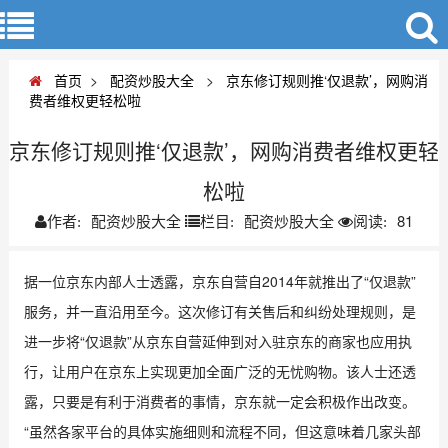
首页
>
配资炒股大全
>
京东修订规则推‘仅退款’，网购消
费者维权更轻松啦
京东修订规则推‘仅退款’，网购消费者维权更轻
松啦
配资炒股大全
配资炒股大全
81
作者:
栏目:
阅读:
据一位京东内部人士透露，京东自营自2014年就推出了“仅退款”
服务，并一直沿用至今。这次修订有关售后和纠纷处理规则，是
进一步将“仅退款”从京东自营延伸到对入驻京东的商家也应用执
行，让用户在京东上实现更加全面广泛的无忧购物。该人士还透
露，只要是有利于消费者的事情，京东就一定会积极作出改变。
“虽然各家平台的具体实施细则和流程不同，但这意味着几家头部