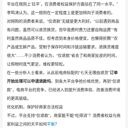
平台在规则上‘拉平’，在消费者权益保护方面站在了同一水平。”
李鸣涛认为，这一规则在一定程度上是更加倾向于消费者的。
对网购的消费者来说，“仅退款”无疑是更大利好。“以前遇到商品
有问题，虽然可以退货换货，但毕竟费时费力还要自掏运费”“有
时虽然商品品质不佳，但考虑到本身价格便宜，也懒得折腾”“农
产品或生鲜产品，受制于保存时间和冷链运输要求，退换货难度
很大”……不少消费者认为，“仅退款”省去了和商家扯皮的时间，
让购物时底气更足，维权更轻松。
在一些分析人士看来，从此前电商标配的“七天无理由退货”
订单
开始处理可以申请退款吗
，到各大平台争抢价格优势，再到“仅退
款”，电商平台的竞争，已经进入到提升消费体验、改善消费环境
的更高层级。
优化机制，保护好商家合法权益
不过，平台支持“仅退款”，商家能不能“吃得消”？消费者权益与商
家利益之间的天平如何
平衡
？