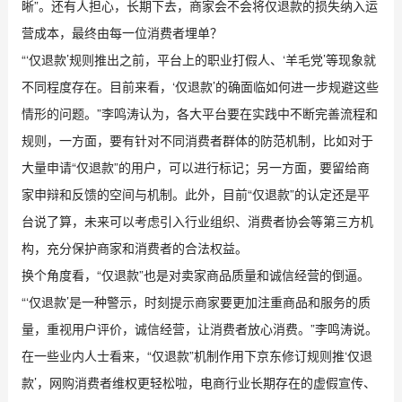
晰”。还有人担心，长期下去，商家会不会将仅退款的损失纳入运
营成本，最终由每一位消费者埋单？
“‘仅退款’规则推出之前，平台上的职业打假人、‘羊毛党’等现象就
不同程度存在。目前来看，‘仅退款’的确面临如何进一步规避这些
情形的问题。”李鸣涛认为，各大平台要在实践中不断完善流程和
规则，一方面，要有针对不同消费者群体的防范机制，比如对于
大量申请“仅退款”的用户，可以进行标记；另一方面，要留给商
家申辩和反馈的空间与机制。此外，目前“仅退款”的认定还是平
台说了算，未来可以考虑引入行业组织、消费者协会等第三方机
构，充分保护商家和消费者的合法权益。
换个角度看，“仅退款”也是对卖家商品质量和诚信经营的倒逼。
“‘仅退款’是一种警示，时刻提示商家要更加注重商品和服务的质
量，重视用户评价，诚信经营，让消费者放心消费。”李鸣涛说。
在一些业内人士看来，“仅退款”机制作用下京东修订规则推‘仅退
款’，网购消费者维权更轻松啦，电商行业长期存在的虚假宣传、