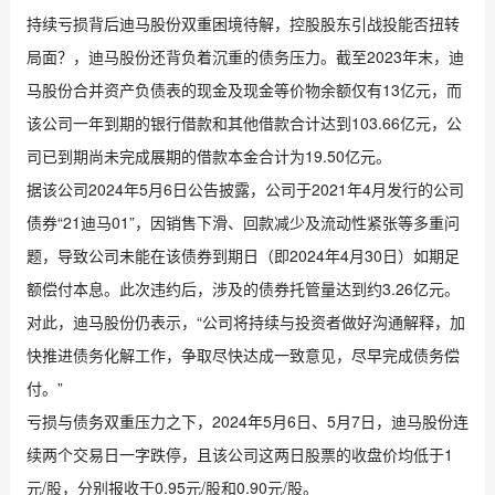
持续亏损背后迪马股份双重困境待解，控股股东引战投能否扭转
局面？，迪马股份还背负着沉重的债务压力。截至2023年末，迪
马股份合并资产负债表的现金及现金等价物余额仅有13亿元，而
该公司一年到期的银行借款和其他借款合计达到103.66亿元，公
司已到期尚未完成展期的借款本金合计为19.50亿元。
据该公司2024年5月6日公告披露，公司于2021年4月发行的公司
债券“21迪马01”，因销售下滑、回款减少及流动性紧张等多重问
题，导致公司未能在该债券到期日（即2024年4月30日）如期足
额偿付本息。此次违约后，涉及的债券托管量达到约3.26亿元。
对此，迪马股份仍表示，“公司将持续与投资者做好沟通解释，加
快推进债务化解工作，争取尽快达成一致意见，尽早完成债务偿
付。”
亏损与债务双重压力之下，2024年5月6日、5月7日，迪马股份连
续两个交易日一字跌停，且该公司这两日股票的收盘价均低于1
元/股，分别报收于0.95元/股和0.90元/股。