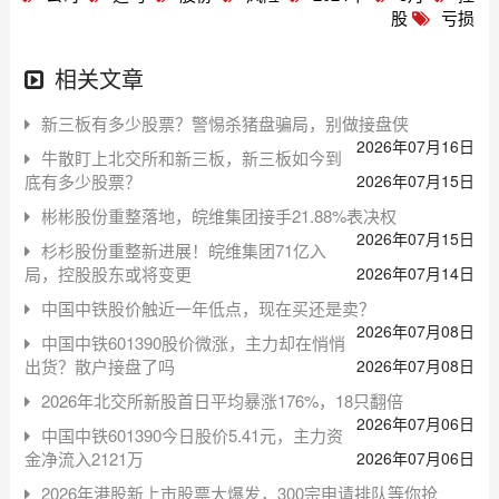
股
亏损
相关文章
新三板有多少股票？警惕杀猪盘骗局，别做接盘侠
2026年07月16日
牛散盯上北交所和新三板，新三板如今到
底有多少股票？
2026年07月15日
彬彬股份重整落地，皖维集团接手21.88%表决权
2026年07月15日
杉杉股份重整新进展！皖维集团71亿入
局，控股股东或将变更
2026年07月14日
中国中铁股价触近一年低点，现在买还是卖？
2026年07月08日
中国中铁601390股价微涨，主力却在悄悄
出货？散户接盘了吗
2026年07月08日
2026年北交所新股首日平均暴涨176%，18只翻倍
2026年07月06日
中国中铁601390今日股价5.41元，主力资
金净流入2121万
2026年07月06日
2026年港股新上市股票大爆发，300宗申请排队等你抢