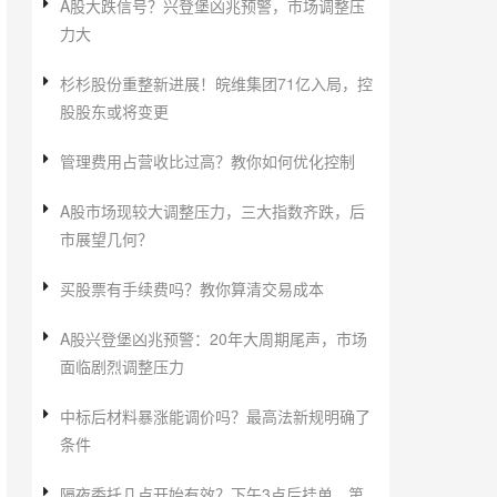
A股大跌信号？兴登堡凶兆预警，市场调整压
力大
杉杉股份重整新进展！皖维集团71亿入局，控
股股东或将变更
管理费用占营收比过高？教你如何优化控制
A股市场现较大调整压力，三大指数齐跌，后
市展望几何？
买股票有手续费吗？教你算清交易成本
A股兴登堡凶兆预警：20年大周期尾声，市场
面临剧烈调整压力
中标后材料暴涨能调价吗？最高法新规明确了
条件
隔夜委托几点开始有效？下午3点后挂单，第