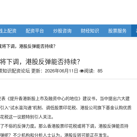
线上配资
配资平台
炒股咨询
财经知识
股票服务
或将下调，港股反弹能否持续？
将下调，港股反弹能否持续？
票知识配资论坛
更新：2026年06月11日
85
阅读:
联发表《提升香港新股上市及融资中心的地位》建议书，当中提出六大建
引入“试水温沟通”机制、调低股票印花税、港投公司旗下基金认购优质
花税这一议题特别引人关注。
了不俗的反弹力度。那么香港股票印花税或将下调，港股反弹能否持
弹呢？不少机构和分析人士认为，港股反转可能正在发生。