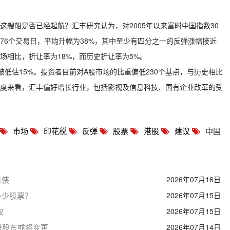
这艘船是否已经起航？汇丰研究认为，对2005年以来富时中国指数30
76个交易日，平均升幅为38%，其中至少有四分之一的反弹涨幅接近
场相比，折让率为18%，而历史折让率为5%。
低估15%。投资者目前对A股市场的比重偏低230个基点，与历史相比
角度来看，汇丰偏好增长行业，包括影视及信息科技、国有企业改革的受
市场
印花税
反弹
股票
港股
建议
中国
盘侠
2026年07月16日
多少股票？
2026年07月15日
权
2026年07月15日
股股东或将变更
2026年07月14日