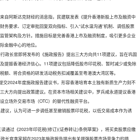
来自阿斯达克财经的消息指，民建联发表《提升香港新股上市及融资中
财务要求、订定审批回复双向指标、引入“试水温沟通”机制、调低股票
监管架构及方针。措施目标是完善香港上市及融资制度，吸引更多企业
际金融中心的地位。
香港行政长官即将发布的《施政报告》提出三大方向共11项建议，旨在巩固
及提振香港经济信心。11项建议包括降低股市印花税、暂时减少或免除
税额、将合资格的研发活动税务扣减覆盖至粤港澳大湾区等。
提交2024年度施政报告建议书，形容香港培育本土独有新质生产力刻不
三大方向提出政策建议。在资本市场相关建议中，罗兵咸永道提议香港
设立场外交易市场（OTC）的替代性融资平台。
出建议，认为可进一步调低甚至撤销股票印花税，以低交易成本作为诱
读通过《2023年印花税(修订)(证券转让)条例草案》，将买卖股票应缴
区行政长官李家超在2023年施政报告提出有关增强股票市场竞争力的措