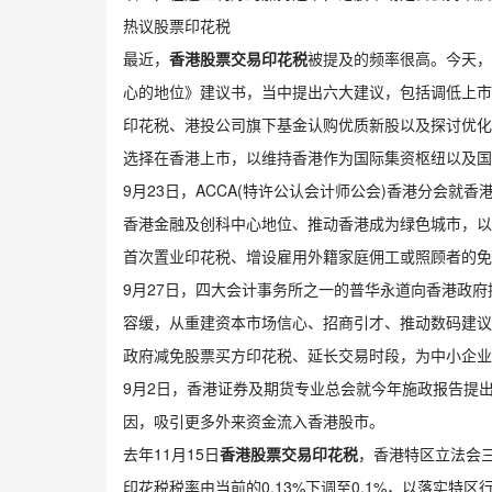
热议股票印花税
最近，
香港股票交易印花税
被提及的频率很高。今天，
心的地位》建议书，当中提出六大建议，包括调低上市
印花税、港投公司旗下基金认购优质新股以及探讨优化
选择在香港上市，以维持香港作为国际集资枢纽以及国
9月23日，ACCA(特许公认会计师公会)香港分会就
香港金融及创科中心地位、推动香港成为绿色城市，以
首次置业印花税、增设雇用外籍家庭佣工或照顾者的免
9月27日，四大会计事务所之一的普华永道向香港政府
容缓，从重建资本市场信心、招商引才、推动数码建议
政府减免股票买方印花税、延长交易时段，为中小企业
9月2日，香港证券及期货专业总会就今年施政报告提
因，吸引更多外来资金流入香港股市。
去年11月15日
香港股票交易印花税
，香港特区立法会三
印花税税率由当前的0.13%下调至0.1%，以落实特