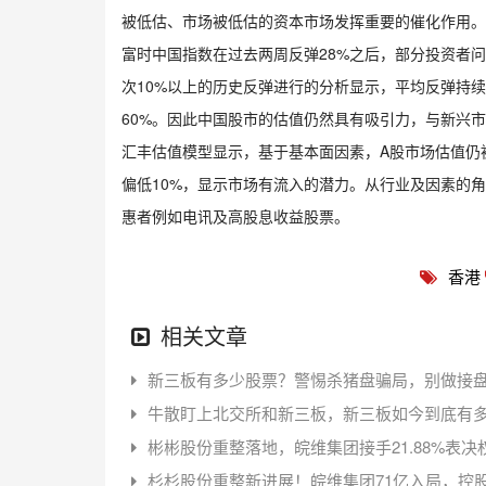
被低估、市场被低估的资本市场发挥重要的催化作用。
富时中国指数在过去两周反弹28%之后，部分投资者问
次10%以上的历史反弹进行的分析显示，平均反弹持续
60%。因此中国股市的估值仍然具有吸引力，与新兴市
汇丰估值模型显示，基于基本面因素，A股市场估值仍被
偏低10%，显示市场有流入的潜力。从行业及因素的
惠者例如电讯及高股息收益股票。
香港
相关文章
新三板有多少股票？警惕杀猪盘骗局，别做接
牛散盯上北交所和新三板，新三板如今到底有
彬彬股份重整落地，皖维集团接手21.88%表决
杉杉股份重整新进展！皖维集团71亿入局，控