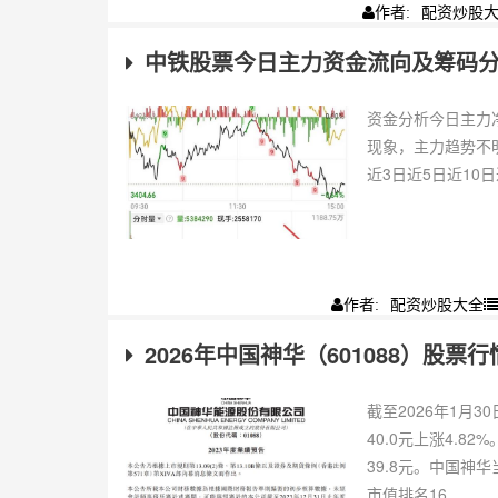
配资炒股
作者:
中铁股票今日主力资金流向及筹码
资金分析今日主力净流
现象，主力趋势不明
近3日近5日近10日近2
配资炒股大全
作者:
2026年中国神华（601088）股
截至2026年1月3
40.0元上涨4.8
39.8元。中国神
市值排名16...