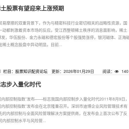
稀土股票有望迎来上涨预期
贸易摩擦的双重背景下，作为与精密科技行业密切相关的战略性资源，国
一动都刺激着资本市场的反应。受江西整顿稀土秩序的消息面影响，稀土
度爆发，华伍股份、金力永磁和德宏股份等个股强势涨停，银河磁体、正海
稀土概念股盘中异动明显。目前...
栏目：股票知识配资论坛
更新：2026年01月29日
阅读：
140
标志步入量化时代
司内部控制指数”发布——标志我国内部控制步入量化时代2011年8月9日
公司内部控制指数”发布会在北京隆重召开。深圳市迪博企业风险管理技术有
先的内部控制与全面风险管理解决方案提供商，在发布会上首次公布了反
内部控制水平与风险管...