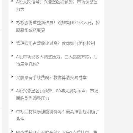
A股大跌信号？兴登堡凶兆预警，市场调整压
力大
杉杉股份重整新进展！皖维集团71亿入局，控
股股东或将变更
管理费用占营收比过高？教你如何优化控制
A股市场现较大调整压力，三大指数齐跌，后
市展望几何？
买股票有手续费吗？教你算清交易成本
A股兴登堡凶兆预警：20年大周期尾声，市场
面临剧烈调整压力
中标后材料暴涨能调价吗？最高法新规明确了
条件
隔夜委托几点开始有效？下午3点后挂单，第