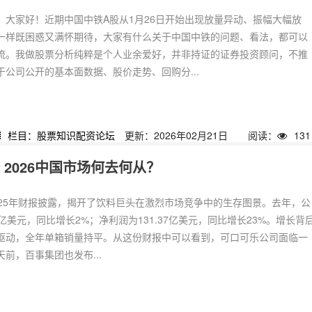
，大家好！近期中国中铁A股从1月26日开始出现放量异动、振幅大幅放
一样既困惑又满怀期待，大家有什么关于中国中铁的问题、看法，都可以
流。我做股票分析纯粹是个人业余爱好，并非持证的证券投资顾问，不推
公司公开的基本面数据、股价走势、回购分...
栏目：股票知识配资论坛
更新：2026年02月21日
阅读：
131
，2026中国市场何去何从？
025年财报披露，揭开了饮料巨头在激烈市场竞争中的生存图景。去年，公
41亿美元，同比增长2%；净利润为131.37亿美元，同比增长23%。增长背
驱动，全年单箱销量持平。从这份财报中可以看到，可口可乐公司面临一
前，百事集团也发布...