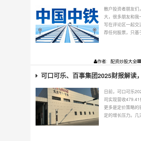
散户投资者朋友们
大，很多朋友和我
写在评论区一起交
荐任何股票，只基于
配资炒股大全
作者:
可口可乐、百事集团2025财报解读
日前，可口可乐2
司实现营收479.
更多是定价策略的
定的增长压力。几天