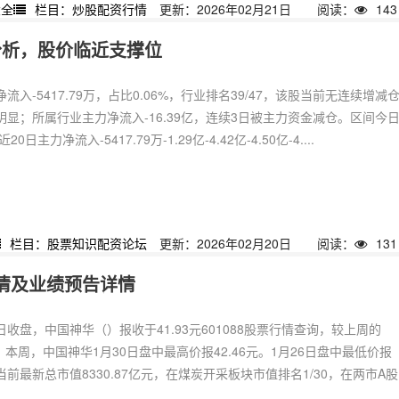
大全
栏目：炒股配资行情
更新：2026年02月21日
阅读：
143
分析，股价临近支撑位
入-5417.79万，占比0.06%，行业排名39/47，该股当前无连续增减
显；所属行业主力净流入-16.39亿，连续3日被主力资金减仓。区间今
0日主力净流入-5417.79万-1.29亿-4.42亿-4.50亿-4....
栏目：股票知识配资论坛
更新：2026年02月20日
阅读：
131
票行情及业绩预告详情
0日收盘，中国神华（）报收于41.93元601088股票行情查询，较上周的
2%。本周，中国神华1月30日盘中最高价报42.46元。1月26日盘中最低价报
华当前最新总市值8330.87亿元，在煤炭开采板块市值排名1/30，在两市A股