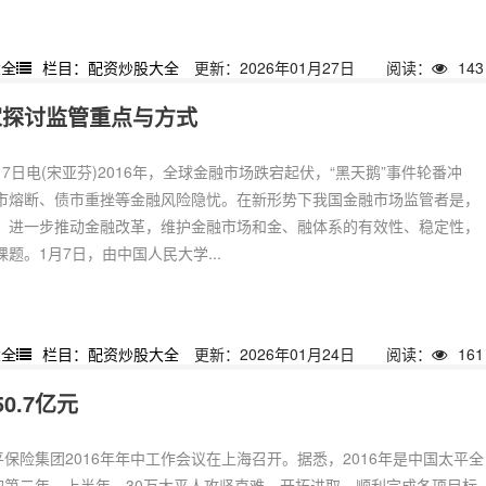
大全
栏目：配资炒股大全
更新：2026年01月27日
阅读：
143
家探讨监管重点与方式
7日电(宋亚芬)2016年，全球金融市场跌宕起伏，“黑天鹅”事件轮番冲
市熔断、债市重挫等金融风险隐忧。在新形势下我国金融市场监管者是，
，进一步推动金融改革，维护金融市场和金、融体系的有效性、稳定性，
题。1月7日，由中国人民大学...
大全
栏目：配资炒股大全
更新：2026年01月24日
阅读：
161
0.7亿元
平保险集团2016年年中工作会议在上海召开。据悉，2016年是中国太平全
”的第二年。上半年，30万太平人攻坚克难，开拓进取，顺利完成各项目标