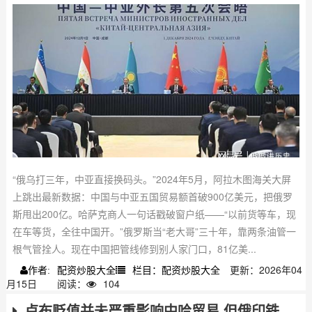
“俄乌打三年，中亚直接换码头。”2024年5月，阿拉木图海关大屏
上跳出最新数据：中国与中亚五国贸易额首破900亿美元，把俄罗
斯甩出200亿。哈萨克商人一句话戳破窗户纸——“以前货等车，现
在车等货，全往中国开。”俄罗斯当“老大哥”三十年，靠两条油管一
根气管拴人。现在中国把管线修到别人家门口，81亿美...
配资炒股大全
栏目：配资炒股大全
更新：2026年04
作者:
月15日
阅读：
104
卢布贬值并未严重影响中哈贸易 但俄印铁路因太贵搁浅