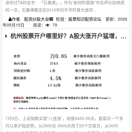
该听过TA的名字：「石墨烯」。作为“新材料家族”中名声比较响亮
的一员，石墨烯概念在2015年的牛市时曾大放异...
配资炒股大全
栏目：股票知识配资论坛
更新：2026
作者:
年05月15日
阅读：
79
杭州股票开户哪里好？A股大涨开户猛增，选券商看这点
7月9日，上证指数实现“八连涨”，收报3450.59点。复盘近一个多
月以来沪指走势，从2900点-3000点用了20个交易日，从3000