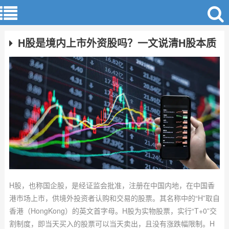
H股是境内上市外资股吗？一文说清H股本质
H股，也称国企股，是经证监会批准，注册在中国内地，在中国香
港市场上市，供境外投资者认购和交易的股票。其名称中的“H”取自
香港（HongKong）的英文首字母。H股为实物股票，实行“T+0”交
割制度，即当天买入的股票可以当天卖出，且没有涨跌幅限制。H