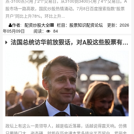
点-3100点只用了2个交易日，从3100到3400只用了4个交易日。A
股市场一路高歌，国民炒股热情涌动。7月8日百度搜索指数“股票
开户”同比上升78%，环比上升...
配资炒股大全
栏目：股票知识配资论坛
更新：2026
作者:
年05月09日
阅读：
84
法国总统访华前放狠话，对A股这些股票有影响
政坛上有这么一类领导人，越是临近落幕，话越说得震天响。仿佛
只要嗓门大、姿态硬，就能在历史课本里多挤出半页留白。爱丽舍