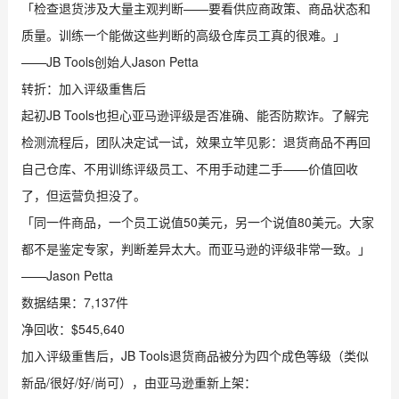
「检查退货涉及大量主观判断——要看供应商政策、商品状态和
质量。训练一个能做这些判断的高级仓库员工真的很难。」
——JB Tools创始人Jason Petta
转折：加入评级重售后
起初JB Tools也担心亚马逊评级是否准确、能否防欺诈。了解完
检测流程后，团队决定试一试，效果立竿见影：退货商品不再回
自己仓库、不用训练评级员工、不用手动建二手——价值回收
了，但运营负担没了。
「同一件商品，一个员工说值50美元，另一个说值80美元。大家
都不是鉴定专家，判断差异太大。而亚马逊的评级非常一致。」
——Jason Petta
数据结果：7,137件
净回收：$545,640
加入评级重售后，JB Tools退货商品被分为四个成色等级（类似
新品/很好/好/尚可），由亚马逊重新上架：