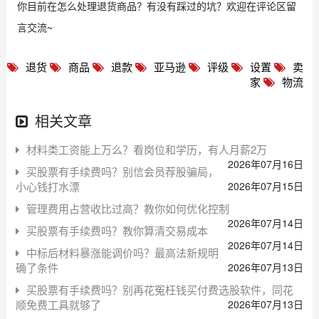
你目前在怎么处理退货商品？有没有踩过的坑？欢迎在评论区留
言交流~
退货
商品
退款
亚马逊
评级
设置
卖
家
物流
相关文章
材料类工资能上万么？看岗位和学历，有人月薪2万
2026年07月16日
买股票有手续费吗？别信会员荐股骗局，
小心钱打水漂
2026年07月15日
管理费用占营收比过高？教你如何优化控制
2026年07月14日
买股票有手续费吗？教你算清交易成本
2026年07月14日
中标后材料暴涨能调价吗？最高法新规明
确了条件
2026年07月13日
买股票有手续费吗？别再花冤枉钱买付费选股软件，同花
顺免费工具就够了
2026年07月13日