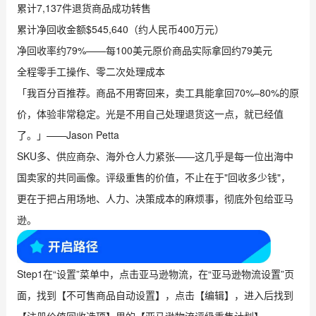
累计7,137件退货商品成功转售
累计净回收金额$545,640（约人民币400万元）
净回收率约79%——每100美元原价商品实际拿回约79美元
全程零手工操作、零二次处理成本
「我百分百推荐。商品不用寄回来，卖工具能拿回70%–80%的原
价，体验非常稳定。光是不用自己处理退货这一点，就已经值
了。」——Jason Petta
SKU多、供应商杂、海外仓人力紧张——这几乎是每一位出海中
国卖家的共同画像。评级重售的价值，不止在于"回收多少钱"，
更在于把占用场地、人力、决策成本的麻烦事，彻底外包给亚马
逊。
Step1在“设置”菜单中，点击亚马逊物流，在“亚马逊物流设置”页
面，找到【不可售商品自动设置】，点击【编辑】，进入后找到
【注册价值回收选项】里的【亚马逊物流评级重售计划】。